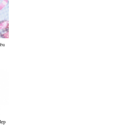
iêu
đẹp