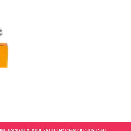
ỚNG TRANG ĐIỂM
|
KHỎE VÀ ĐẸP
|
MỸ PHẨM
|
ĐẸP CÙNG SAO