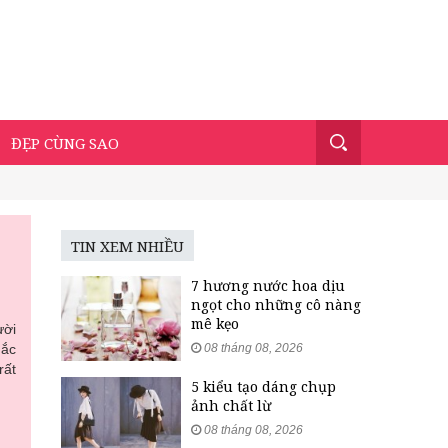
ĐẸP CÙNG SAO
TIN XEM NHIỀU
7 hương nước hoa dịu
ngọt cho những cô nàng
mê kẹo
ười
mắc
08 tháng 08, 2026
rất
5 kiểu tạo dáng chụp
ảnh chất lừ
08 tháng 08, 2026