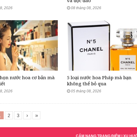
và độc đáo
8, 2026
08 tháng 08, 2026
chọn nước hoa cơ bản mà
5 loại nước hoa Pháp mà bạn
iết
không thể bỏ qua
8, 2026
05 tháng 08, 2026
›
»
1
2
3
CẨM NANG TRANG ĐIỂM
|
XU HƯ