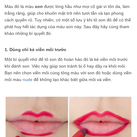
Màu đỏ là màu
son
được lòng hầu như mọi cô gái vì tôn da, làm
trắng răng, giúp cho khuôn mặt trở nên tươi tắn và tạo phong
cách quyến rũ. Tuy nhiên, có một số lưu ý khi tô son đỏ để có thể
phát huy hết tác dụng của màu son này. Sau đây hãy cùng tham
khảo những bí quyết đó.
1. Dùng chì kẻ viền môi trước
Một bí quyết nhỏ để tô son đỏ hoàn hảo đó là kẻ viền môi trước
khi đánh son. Việc này giúp son tránh bị ố hay dây ra khỏi môi.
Bạn nên chọn viền môi cùng tông màu với son đỏ hoặc dùng viền
môi màu
nude
để không tạo khác biệt giữa môi và viền.