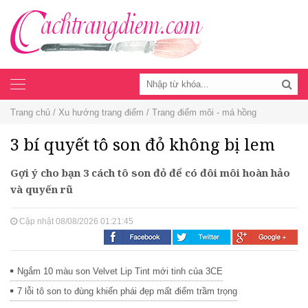
Toggle
navigation
Trang chủ
/
Xu hướng trang điểm
/
Trang điểm môi - má hồng
3 bí quyết tô son đỏ không bị lem
Gợi ý cho bạn 3 cách tô son đỏ để có đôi môi hoàn hảo
và quyến rũ
Cập nhật 08/08/2026 01:21:45
Ngắm 10 màu son Velvet Lip Tint mới tinh của 3CE
7 lỗi tô son to đùng khiến phái đẹp mất điểm trầm trọng