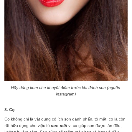
Hãy dùng kem che khuyết điểm trước khi đánh son (nguồn:
instagram
)
3. Cọ
Cọ không chỉ là vật dụng có ích son đánh phấn, tô mắt, cọ là còn
rất hữu dụng cho việc tô
son môi
vì cọ giúp son được tán đều,