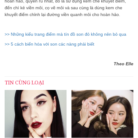
hoàn hảo, quyến rủ nhất, đó là sử dụng kem che khuyết điểm,
đến chì kẻ viền môi, cọ vẽ môi và sau cùng là dùng kem che
khuyết điểm chỉnh lại đường viền quanh môi cho hoàn hảo.
>> Những kiếu trang điểm mà tín đồ son đỏ không nên bỏ qua
>> 5 cách biến hóa với son các nàng phải biết
Theo Elle
TIN CÙNG LOẠI