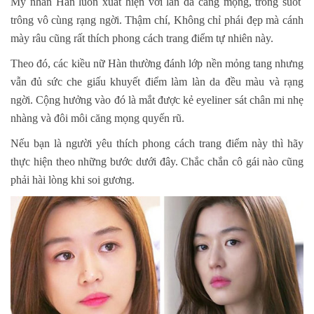
Mỹ nhân Hàn luôn xuất hiện với làn da căng mọng, trong suốt
trông vô cùng rạng ngời. Thậm chí, Không chỉ phái đẹp mà cánh
mày râu cũng rất thích phong cách trang điểm tự nhiên này.
Theo đó, các kiều nữ Hàn thường đánh lớp nền mỏng tang nhưng
vẫn đủ sức che giấu khuyết điểm làm làn da đều màu và rạng
ngời. Cộng hưởng vào đó là mắt được kẻ eyeliner sát chân mi nhẹ
nhàng và đôi môi căng mọng quyến rũ.
Nếu bạn là người yêu thích phong cách trang điểm này thì hãy
thực hiện theo những bước dưới đây. Chắc chắn cô gái nào cũng
phải hài lòng khi soi gương.