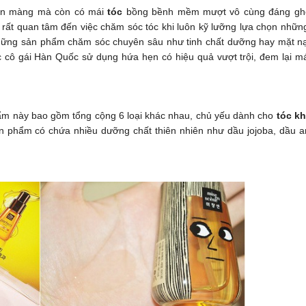
mịn màng mà còn có mái
tóc
bồng bềnh mềm mượt vô cùng đáng ghe
g rất quan tâm đến việc chăm sóc tóc khi luôn kỹ lưỡng lựa chọn nhữn
ững sản phẩm chăm sóc chuyên sâu như tinh chất dưỡng hay mặt nạ
cô gái Hàn Quốc sử dụng hứa hẹn có hiệu quả vượt trội, đem lại má
hẩm này bao gồm tổng cộng 6 loại khác nhau, chủ yếu dành cho
tóc k
ản phẩm có chứa nhiều dưỡng chất thiên nhiên như dầu jojoba, dầu a