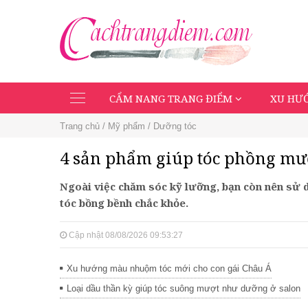
CẨM NANG TRANG ĐIỂM
XU HƯ
Toggle
navigation
Trang chủ
/
Mỹ phẩm
/
Dưỡng tóc
4 sản phẩm giúp tóc phồng mượ
Ngoài việc chăm sóc kỹ lưỡng, bạn còn nên sử
tóc bồng bềnh chắc khỏe.
Cập nhật 08/08/2026 09:53:27
Xu hướng màu nhuộm tóc mới cho con gái Châu Á
Loại dầu thần kỳ giúp tóc suông mượt như dưỡng ở salon