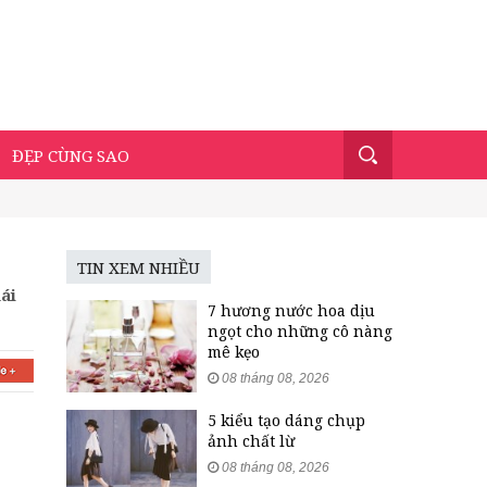
ĐẸP CÙNG SAO
TIN XEM NHIỀU
ái
7 hương nước hoa dịu
ngọt cho những cô nàng
mê kẹo
08 tháng 08, 2026
5 kiểu tạo dáng chụp
ảnh chất lừ
08 tháng 08, 2026