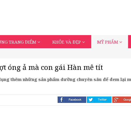
ỚNG TRANG ĐIỂM
KHỎE VÀ ĐẸP
MỸ PHẨM
t óng ả mà con gái Hàn mê tít
 dụng thêm những sản phẩm dưỡng chuyên sâu để đem lại m